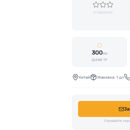
STANDARD
300
мм
ДІАМЕТР
Китай
Упаковка: 1 шт
За
Отримайте перс