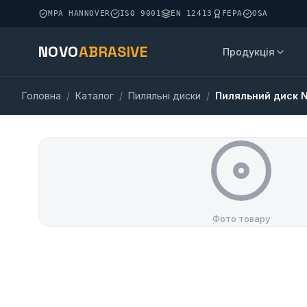
MPA HANNOVER
ISO 9001
EN 12413
FEPA
OSA
NOVO
ABRASIVE
Продукція
Головна
/
Каталог
/
Пиляльні диски
/
Пиляльний диск 
Фото товару