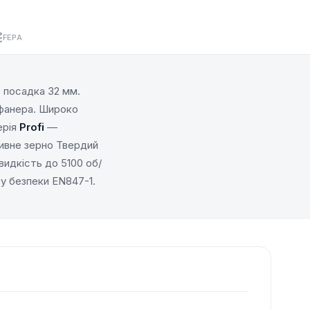
FEPA
 посадка 32 мм.
, фанера. Широко
ерія
Profi
—
ивне зерно Твердий
видкість до 5100 об/
у безпеки EN847-1.