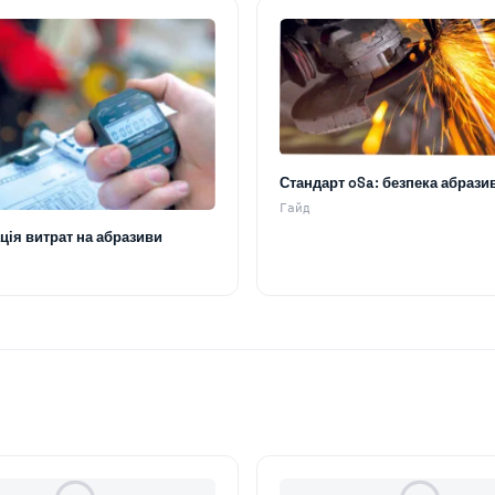
Стандарт oSa: безпека абрази
Гайд
ція витрат на абразиви