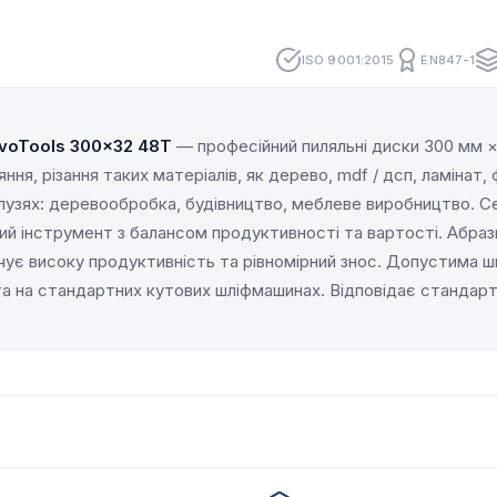
ISO 9001:2015
EN847-1
voTools 300×32 48Т
— професійний пиляльні диски 300 мм ×
ння, різання таких матеріалів, як дерево, mdf / дсп, ламінат
лузях: деревообробка, будівництво, меблеве виробництво. С
й інструмент з балансом продуктивності та вартості. Абраз
чує високу продуктивність та рівномірний знос. Допустима ш
а на стандартних кутових шліфмашинах. Відповідає стандарт