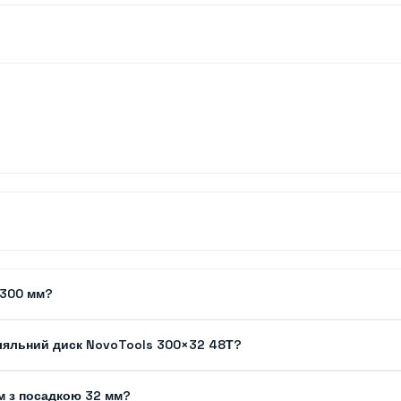
 300 мм?
ляльний диск NovoTools 300×32 48Т?
мм з посадкою 32 мм?