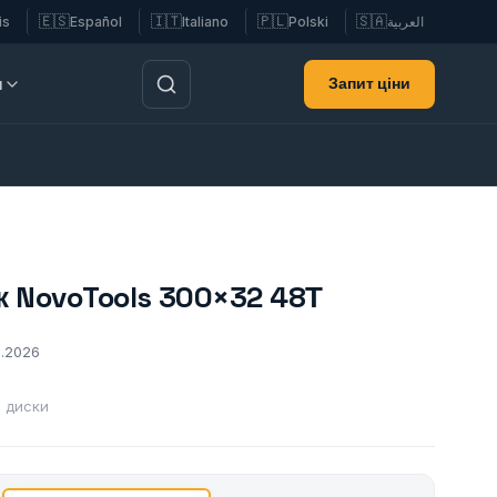
🇪🇸
🇮🇹
🇵🇱
🇸🇦
is
Español
Italiano
Polski
العربية
Запит ціни
и
 NovoTools 300×32 48Т
2.2026
і диски