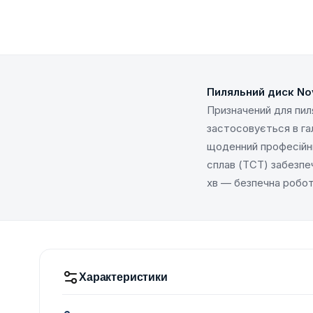
Пиляльний диск No
Призначений для пиля
застосовується в га
щоденний професійни
сплав (TCT) забезпе
хв — безпечна робот
Характеристики