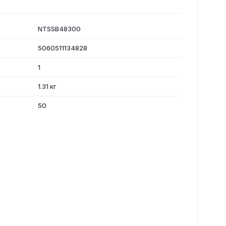
NTSSB48300
5060511134828
1
1.31 кг
50