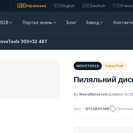
🇺🇦
🇬🇧
🇩🇪
🇫🇷
Українська
English
Deutsch
França
B2B
Портал знань
Блог
Завод
Контакт
NovoTools 300×32 48Т
NOVOTOOLS
Серія Profi
Пиляльний диск
By
NovoAbrasive
Updated 13.0
Пиляльн
SKU:
NTSSB48300