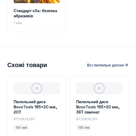
Стандарт oSa: безпека
абразивів
Гайд
Схожі товари
Всі пиляльні диски
Пиляльний диск
Пиляльний диск
NovoTools 185×20 мм,
NovoTools 185×20 мм,
20Т
36Т ламінат
NTSSB20185
NTSSB36185
185 мм
185 мм