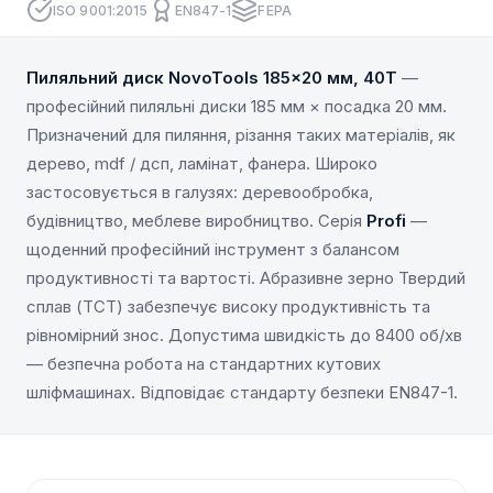
ISO 9001:2015
EN847-1
FEPA
Пиляльний диск NovoTools 185×20 мм, 40Т
—
професійний пиляльні диски 185 мм × посадка 20 мм.
Призначений для пиляння, різання таких матеріалів, як
дерево, mdf / дсп, ламінат, фанера. Широко
застосовується в галузях: деревообробка,
будівництво, меблеве виробництво. Серія
Profi
—
щоденний професійний інструмент з балансом
продуктивності та вартості. Абразивне зерно Твердий
сплав (TCT) забезпечує високу продуктивність та
рівномірний знос. Допустима швидкість до 8400 об/хв
— безпечна робота на стандартних кутових
шліфмашинах. Відповідає стандарту безпеки EN847-1.