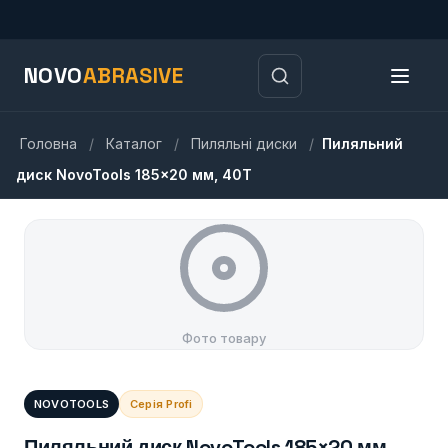
NOVO
ABRASIVE
Головна
/
Каталог
/
Пиляльні диски
/
Пиляльний
диск NovoTools 185×20 мм, 40Т
Фото товару
NOVOTOOLS
Серія Profi
Пиляльний диск NovoTools 185×20 мм,