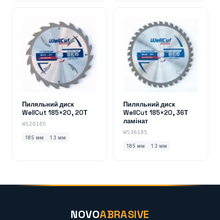
Пиляльний диск
Пиляльний диск
WellCut 185×20, 20Т
WellCut 185×20, 36Т
ламінат
WS20185
WS36185
185 мм
1.3 мм
185 мм
1.3 мм
NOVO
ABRASIVE