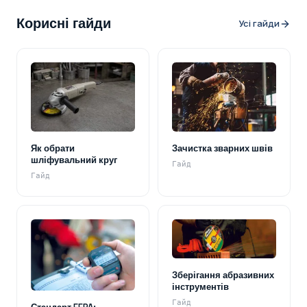
Корисні гайди
Усі гайди
Як обрати
Зачистка зварних швів
шліфувальний круг
Гайд
Гайд
Зберігання абразивних
інструментів
Гайд