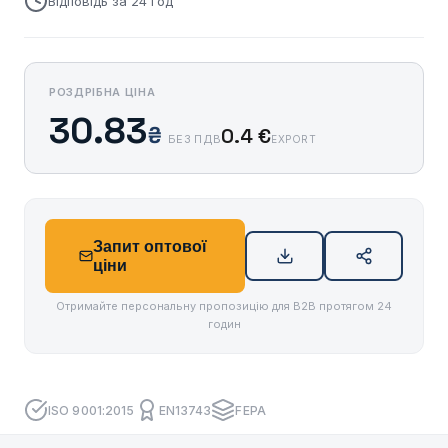
Відповідь за 24 год
РОЗДРІБНА ЦІНА
30.83
₴
0.4 €
БЕЗ ПДВ
EXPORT
Запит оптової
ціни
Отримайте персональну пропозицію для B2B протягом 24
годин
ISO 9001:2015
EN13743
FEPA