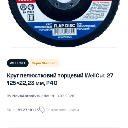
WELLCUT
Серія Standard
Круг пелюстковий торцевий WellCut 27
125×22,23 мм, P40
By
NovoAbrasive
Updated 13.02.2026
Пелюсткові круги
SKU:
WC2740125