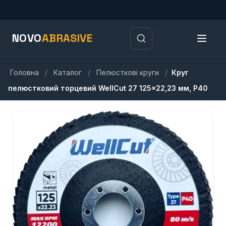
NOVO
ABRASIVE
Головна
/
Каталог
/
Пелюсткові круги
/
Круг
пелюстковий торцевий WellCut 27 125×22,23 мм, P40