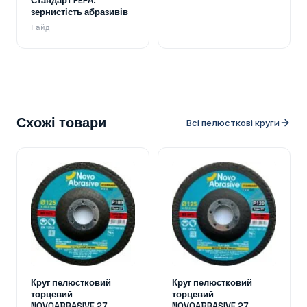
Стандарт FEPA:
зернистість абразивів
Гайд
Схожі товари
Всі пелюсткові круги
Круг пелюстковий
Круг пелюстковий
торцевий
торцевий
NOVOABRASIVE 27
NOVOABRASIVE 27