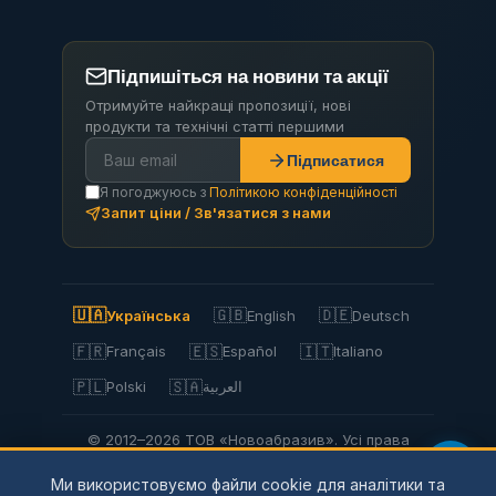
Підпишіться на новини та акції
Отримуйте найкращі пропозиції, нові
продукти та технічні статті першими
Підписатися
Я погоджуюсь з
Політикою конфіденційності
Запит ціни / Зв'язатися з нами
🇺🇦
🇬🇧
🇩🇪
Українська
English
Deutsch
🇫🇷
🇪🇸
🇮🇹
Français
Español
Italiano
🇵🇱
🇸🇦
Polski
العربية
© 2012–2026 ТОВ «Новоабразив». Усі права
захищено.
Ми використовуємо файли cookie для аналітики та
Privacy Policy
Політика конфіденційності