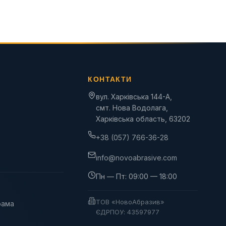
КОНТАКТИ
вул. Харківська 144-А,
смт. Нова Водолага,
Харківська область, 63202
+38 (057) 766-36-28
info@novoabrasive.com
Пн — Пт: 09:00 — 18:00
ТОВ «НовоАбразив»
рама
ЄДРПОУ: 43597977