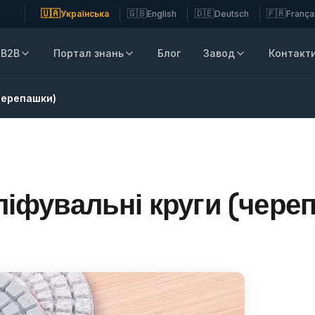
🇺🇦
🇬🇧
🇩🇪
🇫🇷
Українська
English
Deutsch
França
B2B
Портал знань
Блог
Завод
Контакт
(черепашки)
ліфувальні круги (чере