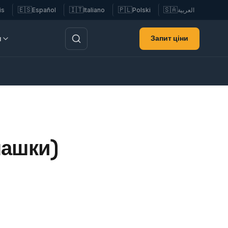
🇪🇸
🇮🇹
🇵🇱
🇸🇦
is
Español
Italiano
Polski
العربية
Запит ціни
и
пашки)