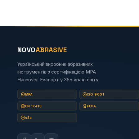
NOVO
ABRASIVE
Український виробник абразивних
інструментів з сертифікацією MPA
Hannover. Експорт у 35+ країн світу.
MPA
ISO 9001
EN 12413
FEPA
oSa