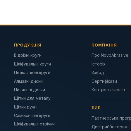
ПРОДУКЦІЯ
КОМПАНІЯ
Відрізні круги
Про NovoAbrasive
Шліфувальні круги
Історія
Пелюсткові круги
Завод
Алмазні диски
Сертифікати
Пиляльні диски
Контроль якості
Щітки для металу
Щітки ручні
B2B
Самозачіпні круги
Партнерська прог
Шліфувальні стрічки
Дистриб'юторам