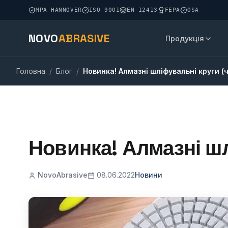
MPA HANNOVER
ISO 9001
EN 12413
FEPA
OSA
NOVO
ABRASIVE
Продукція
Головна
/
Блог
/
Новинка! Алмазні шліфувальні круги 
Новинка! Алмазні ш
NovoAbrasive
08.06.2022
Новини