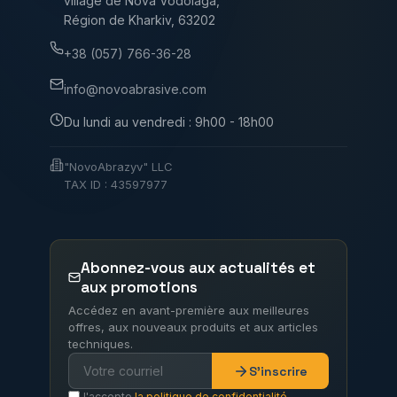
village de Nova Vodolaga,
Région de Kharkiv, 63202
+38 (057) 766-36-28
info@novoabrasive.com
Du lundi au vendredi : 9h00 - 18h00
"NovoAbrazyv" LLC
TAX ID : 43597977
Abonnez-vous aux actualités et
aux promotions
Accédez en avant-première aux meilleures
offres, aux nouveaux produits et aux articles
techniques.
S'inscrire
J'accepte
la politique de confidentialité