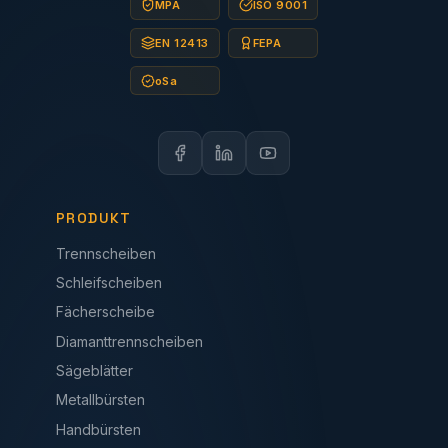
MPA
ISO 9001
EN 12413
FEPA
oSa
PRODUKT
Trennscheiben
Schleifscheiben
Fächerscheibe
Diamanttrennscheiben
Sägeblätter
Metallbürsten
Handbürsten