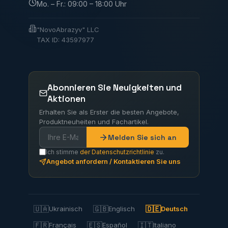
Mo. – Fr.: 09:00 – 18:00 Uhr
"NovoAbrazyv" LLC
TAX ID: 43597977
Abonnieren Sie Neuigkeiten und
Aktionen
Erhalten Sie als Erster die besten Angebote,
Produktneuheiten und Fachartikel.
Melden Sie sich an
Ich stimme
der Datenschutzrichtlinie
zu.
Angebot anfordern / Kontaktieren Sie uns
🇺🇦
🇬🇧
🇩🇪
Ukrainisch
Englisch
Deutsch
🇫🇷
🇪🇸
🇮🇹
Français
Español
Italiano