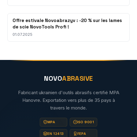
Offre estivale Novoabrazyv : -20 % sur les lames
de scie NovoTools Profi !
01.07.2025
NOVO
ABRASIVE
Fabricant ukrainien d'outils abrasifs certifié MPA
Hanovre. Exportation vers plus de 35 pays à
travers le monde.
MPA
ISO 9001
EN 12413
FEPA