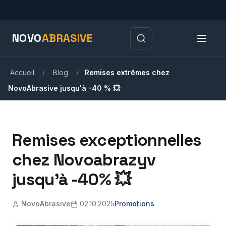
NOVO
ABRASIVE
Accueil
/
Blog
/
Remises extrêmes chez
NovoAbrasive jusqu'à -40 % 💥
Remises exceptionnelles
chez Novoabrazyv
jusqu'à -40% 💥
NovoAbrasive
02.10.2025
Promotions