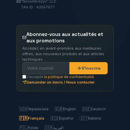
"NovoAbrazyv" LLC
TAX ID : 43597977
Abonnez-vous aux actualités et
aux promotions
Accédez en avant-première aux meilleures
offres, aux nouveaux produits et aux articles
techniques.
S'inscrire
J'accepte
la politique de confidentialité
Demander un devis / Nous contacter
🇺🇦
🇬🇧
🇩🇪
Українська
English
Deutsch
🇫🇷
🇪🇸
🇮🇹
Français
Español
Italiano
🇵🇱
🇸🇦
Polski
العربية