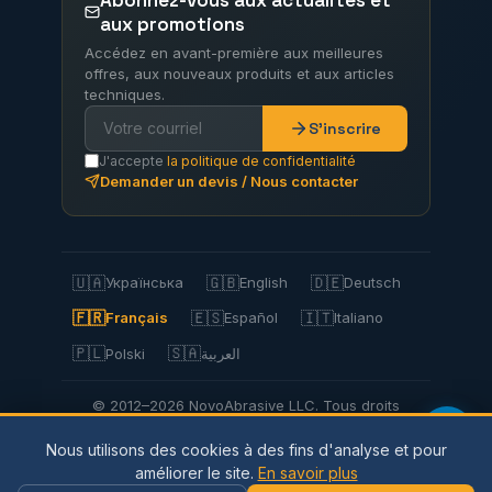
Abonnez-vous aux actualités et
aux promotions
Accédez en avant-première aux meilleures
offres, aux nouveaux produits et aux articles
techniques.
S'inscrire
J'accepte
la politique de confidentialité
Demander un devis / Nous contacter
🇺🇦
🇬🇧
🇩🇪
Українська
English
Deutsch
🇫🇷
🇪🇸
🇮🇹
Français
Español
Italiano
🇵🇱
🇸🇦
Polski
العربية
© 2012–2026 NovoAbrasive LLC. Tous droits
réservés.
Nous utilisons des cookies à des fins d'analyse et pour
Politique de confidentialité
Politique relative
améliorer le site.
En savoir plus
aux cookies
Conditions d'utilisation