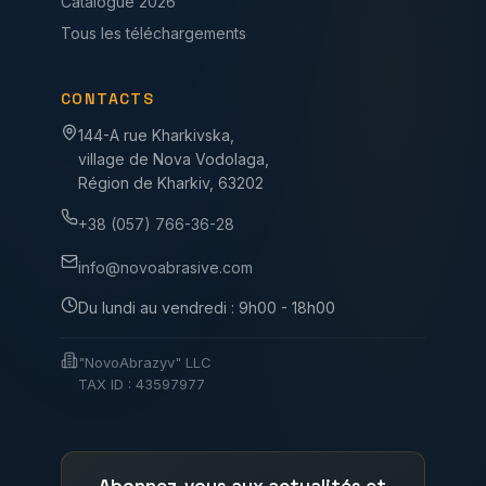
Catalogue 2026
Tous les téléchargements
CONTACTS
144-A rue Kharkivska,
village de Nova Vodolaga,
Région de Kharkiv, 63202
+38 (057) 766-36-28
info@novoabrasive.com
Du lundi au vendredi : 9h00 - 18h00
"NovoAbrazyv" LLC
TAX ID : 43597977