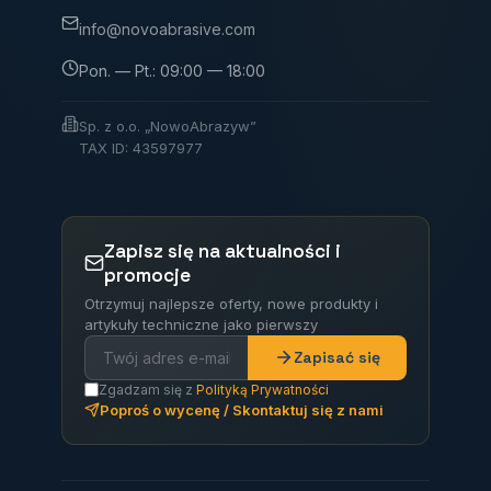
info@novoabrasive.com
Pon. — Pt.: 09:00 — 18:00
Sp. z o.o. „NowoAbrazyw”
TAX ID: 43597977
Zapisz się na aktualności i
promocje
Otrzymuj najlepsze oferty, nowe produkty i
artykuły techniczne jako pierwszy
Zapisać się
Zgadzam się z
Polityką Prywatności
Poproś o wycenę / Skontaktuj się z nami