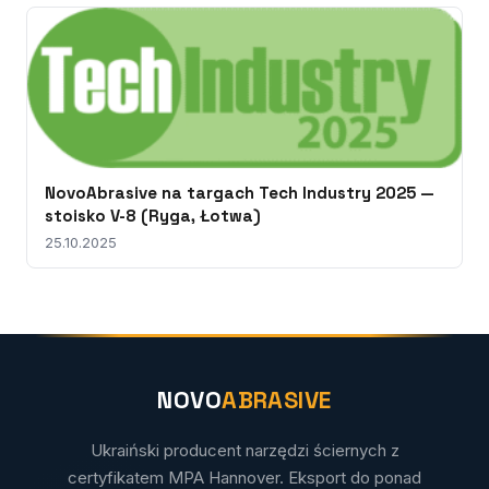
NovoAbrasive na targach Tech Industry 2025 —
stoisko V-8 (Ryga, Łotwa)
25.10.2025
NOVO
ABRASIVE
Ukraiński producent narzędzi ściernych z
certyfikatem MPA Hannover. Eksport do ponad