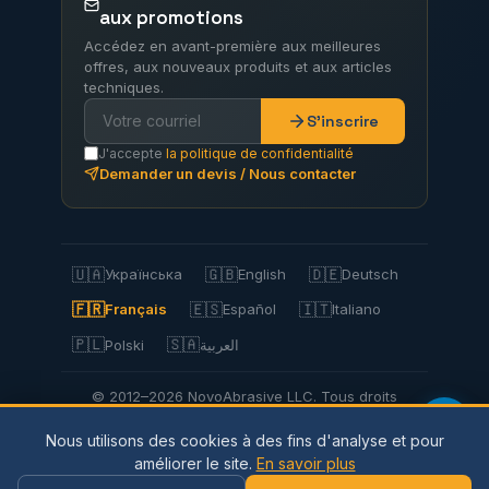
aux promotions
Accédez en avant-première aux meilleures
offres, aux nouveaux produits et aux articles
techniques.
S'inscrire
J'accepte
la politique de confidentialité
Demander un devis / Nous contacter
🇺🇦
🇬🇧
🇩🇪
Українська
English
Deutsch
🇫🇷
🇪🇸
🇮🇹
Français
Español
Italiano
🇵🇱
🇸🇦
Polski
العربية
© 2012–2026 NovoAbrasive LLC. Tous droits
réservés.
Nous utilisons des cookies à des fins d'analyse et pour
Politique de confidentialité
Politique relative
améliorer le site.
En savoir plus
aux cookies
Conditions d'utilisation
Livraison et paiement
Retours
Plan du site