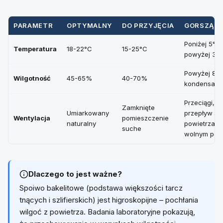
PARAMETR
OPTYMALNY
DO PRZYJĘCIA
GORSZĄC
Poniżej 5°C 
Temperatura
18-22°C
15-25°C
powyżej 35
Powyżej 80
Wilgotność
45-65%
40-70%
kondensacj
Przeciągi,
Zamknięte
Umiarkowany
przepływ
Wentylacja
pomieszczenie
naturalny
powietrza n
suche
wolnym pow
Dlaczego to jest ważne?
Spoiwo bakelitowe (podstawa większości tarcz
tnących i szlifierskich) jest higroskopijne – pochłania
wilgoć z powietrza. Badania laboratoryjne pokazują,