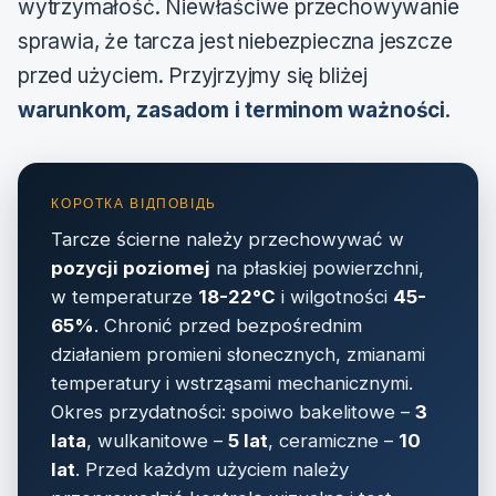
wytrzymałość. Niewłaściwe przechowywanie
sprawia, że tarcza jest niebezpieczna jeszcze
przed użyciem. Przyjrzyjmy się bliżej
warunkom, zasadom i terminom ważności
.
Tarcze ścierne należy przechowywać w
pozycji poziomej
na płaskiej powierzchni,
w temperaturze
18-22°C
i wilgotności
45-
65%
. Chronić przed bezpośrednim
działaniem promieni słonecznych, zmianami
temperatury i wstrząsami mechanicznymi.
Okres przydatności: spoiwo bakelitowe –
3
lata
, wulkanitowe –
5 lat
, ceramiczne –
10
lat
. Przed każdym użyciem należy