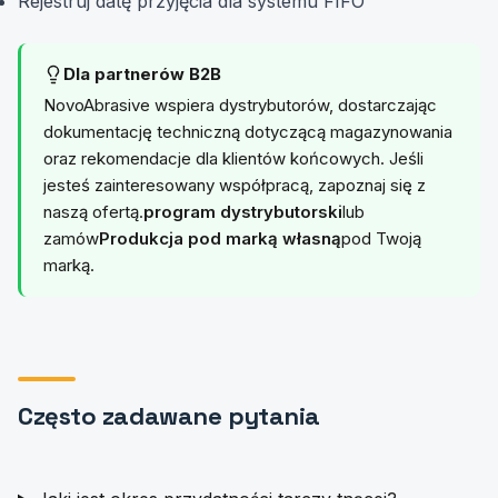
Rejestruj datę przyjęcia dla systemu FIFO
Dla partnerów B2B
NovoAbrasive wspiera dystrybutorów, dostarczając
dokumentację techniczną dotyczącą magazynowania
oraz rekomendacje dla klientów końcowych. Jeśli
jesteś zainteresowany współpracą, zapoznaj się z
naszą ofertą.
program dystrybutorski
lub
zamów
Produkcja pod marką własną
pod Twoją
marką.
Często zadawane pytania