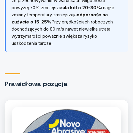
że przechowywanie w warunkach wilgotności
powyżej 70% zmniejsza
siła kół o 20-30%
i nagłe
zmiany temperatury zmniejszają
odporność na
zużycie o 15-25%
Przy prędkościach roboczych
dochodzących do 80 m/s nawet niewielka utrata
wytrzymałości poważnie zwiększa ryzyko
uszkodzenia tarcze.
Prawidłowa pozycja