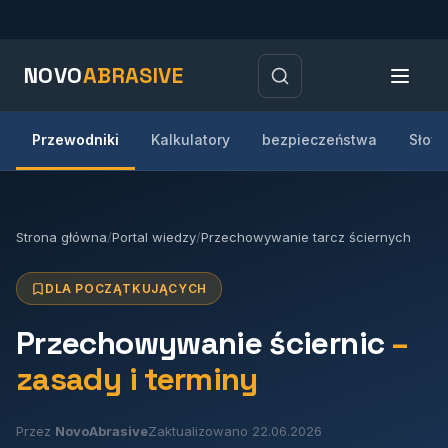
NOVO
ABRASIVE
Przewodniki
Kalkulatory
bezpieczeństwa
Słow
Strona główna
/
Portal wiedzy
/
Przechowywanie tarcz ściernych
DLA POCZĄTKUJĄCYCH
Przechowywanie ściernic
–
zasady i terminy
Przez
NovoAbrasive
Zaktualizowano 22.06.2026