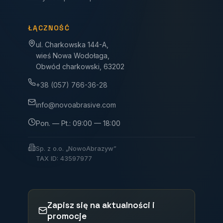
ŁĄCZNOŚĆ
ul. Charkowska 144-A,
wieś Nowa Wodołaga,
Obwód charkowski, 63202
+38 (057) 766-36-28
info@novoabrasive.com
Pon. — Pt.: 09:00 — 18:00
Sp. z o.o. „NowoAbrazyw”
TAX ID: 43597977
Zapisz się na aktualności i
promocje