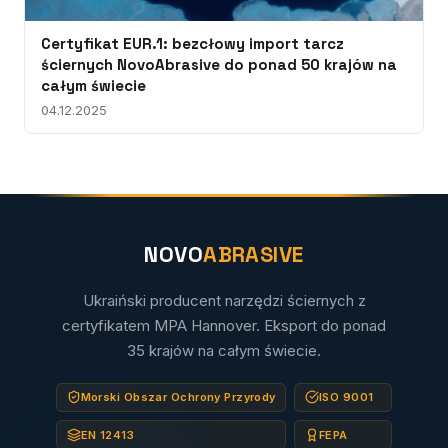
Certyfikat EUR.1: bezcłowy import tarcz
ściernych NovoAbrasive do ponad 50 krajów na
całym świecie
04.12.2025
NOVO
ABRASIVE
Ukraiński producent narzędzi ściernych z
certyfikatem MPA Hannover. Eksport do ponad
35 krajów na całym świecie.
Morski Obszar Ochrony Przyrody
ISO 9001
EN 12413
FEPA