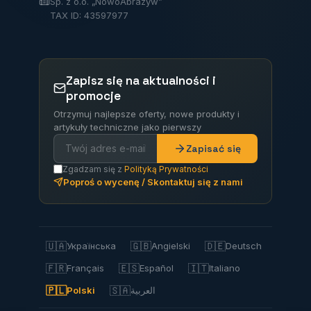
Sp. z o.o. „NowoAbrazyw”
TAX ID: 43597977
Zapisz się na aktualności i
promocje
Otrzymuj najlepsze oferty, nowe produkty i
artykuły techniczne jako pierwszy
Zapisać się
Zgadzam się z
Polityką Prywatności
Poproś o wycenę / Skontaktuj się z nami
🇺🇦
🇬🇧
🇩🇪
Українська
Angielski
Deutsch
🇫🇷
🇪🇸
🇮🇹
Français
Español
Italiano
🇵🇱
🇸🇦
Polski
العربية