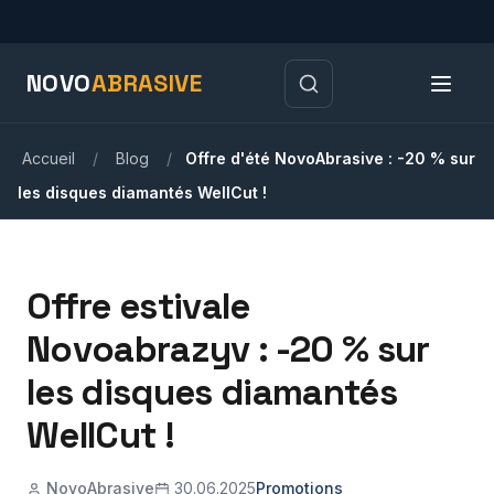
NOVO
ABRASIVE
Accueil
/
Blog
/
Offre d'été NovoAbrasive : -20 % sur
les disques diamantés WellCut !
Offre estivale
Novoabrazyv : -20 % sur
les disques diamantés
WellCut !
NovoAbrasive
30.06.2025
Promotions