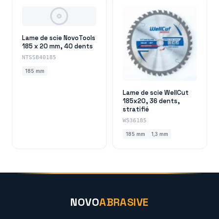
Lame de scie NovoTools
185 x 20 mm, 40 dents
NTSSB40185
185 mm
Lame de scie WellCut
185x20, 36 dents,
stratifié
WS36185
185 mm
1,3 mm
NOVO
ABRASIVE