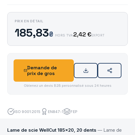
PRIX EN DÉTAIL
185,83
₴
2,42 €
HORS TVA
EXPORT
Demande de
prix de gros
Obtenez un devis B2B personnalisé sous 24 heures
ISO 9001:2015
EN847-1
FEP
Lame de scie WellCut 185x20, 20 dents
— Lame de