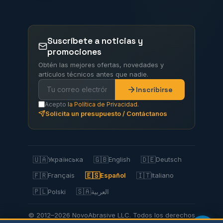
Suscríbete a noticias y
promociones
Obtén las mejores ofertas, novedades y
artículos técnicos antes que nadie.
Inscribirse
Acepto
la Política de Privacidad.
Solicita un presupuesto / Contáctanos
🇺🇦
🇬🇧
🇩🇪
Українська
English
Deutsch
🇫🇷
🇪🇸
🇮🇹
Français
Español
Italiano
🇵🇱
🇸🇦
Polski
العربية
© 2012–2026 NovoAbrasive LLC. Todos los derechos