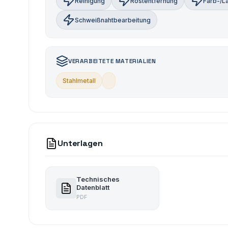
Reinigung
Rostentfernung
Farb-/L
Schweißnahtbearbeitung
VERARBEITETE MATERIALIEN
Stahlmetall
Unterlagen
Technisches
Datenblatt
PDF