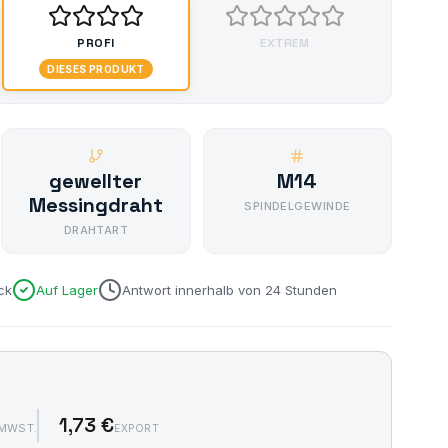
PROFI
EXTREM
DIESES PRODUKT
gewellter
M14
Messingdraht
SPINDELGEWINDE
DRAHTART
ck
Auf Lager
Antwort innerhalb von 24 Stunden
1,73 €
MWST.
EXPORT