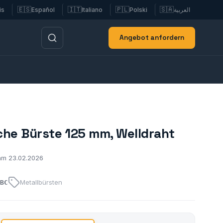
🇪🇸
🇮🇹
🇵🇱
🇸🇦
is
Español
Italiano
Polski
العربية
Angebot anfordern
che Bürste 125 mm, Welldraht
 am 23.02.2026
Metallbürsten
BC