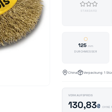
STANDARD
125
mm
DURCHMESSER
China
Verpackung: 1 Stü
VERKAUFSPREIS
130,83
₴
OHNE 