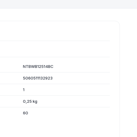
NTBWB12514BC
5060511132923
1
0,25 kg
60