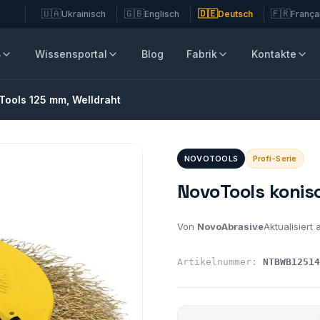
🇺🇦
🇬🇧
🇩🇪
🇫🇷
Ukrainisch
Englisch
Deutsch
França
B
Wissensportal
Blog
Fabrik
Kontakte
Tools 125 mm, Welldraht
NOVOTOOLS
Profi-Serie
NovoTools konis
Von
NovoAbrasive
Aktualisiert
Artikelnummer:
NTBWB12514