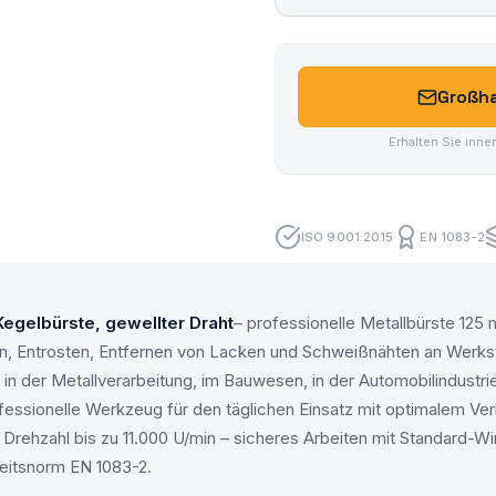
Großha
Erhalten Sie inne
ISO 9001:2015
EN 1083-2
egelbürste, gewellter Draht
– professionelle Metallbürste 12
n, Entrosten, Entfernen von Lacken und Schweißnähten an Werkst
t in der Metallverarbeitung, im Bauwesen, in der Automobilindustri
fessionelle Werkzeug für den täglichen Einsatz mit optimalem Ver
 Drehzahl bis zu 11.000 U/min – sicheres Arbeiten mit Standard-Wi
heitsnorm EN 1083-2.