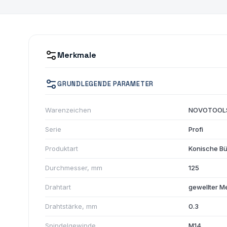
Merkmale
GRUNDLEGENDE PARAMETER
Warenzeichen
NOVOTOOL
Serie
Profi
Produktart
Konische Bür
Durchmesser, mm
125
Drahtart
gewellter M
Drahtstärke, mm
0.3
Spindelgewinde
M14