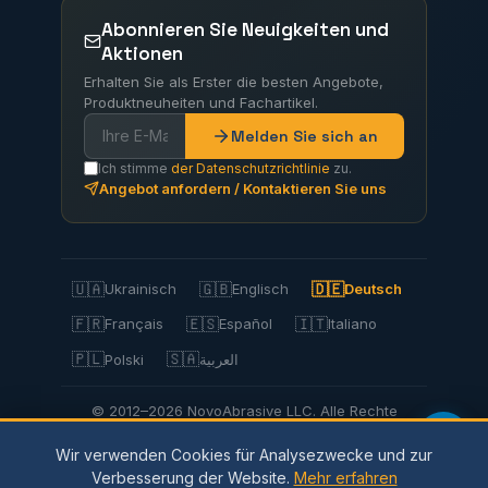
Abonnieren Sie Neuigkeiten und
Aktionen
Erhalten Sie als Erster die besten Angebote,
Produktneuheiten und Fachartikel.
Melden Sie sich an
Ich stimme
der Datenschutzrichtlinie
zu.
Angebot anfordern / Kontaktieren Sie uns
🇺🇦
🇬🇧
🇩🇪
Ukrainisch
Englisch
Deutsch
🇫🇷
🇪🇸
🇮🇹
Français
Español
Italiano
🇵🇱
🇸🇦
Polski
العربية
© 2012–2026 NovoAbrasive LLC. Alle Rechte
vorbehalten.
Wir verwenden Cookies für Analysezwecke und zur
Datenschutzbestimmungen
Cookie
-Richtlinien
Verbesserung der Website.
Mehr erfahren
Nutzungsbedingungen
Versand & Zahlung
Rückgabe