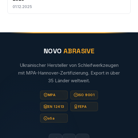
01.12.2025
NOVO
ABRASIVE
Ukrainischer Hersteller von Schleifwerkzeugen
mit MPA-Hannover-Zertifizierung. Export in über
35 Länder weltweit.
MPA
ISO 9001
EN 12413
FEPA
oSa