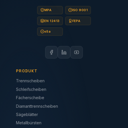
MPA
ISO 9001
EN 12413
FEPA
oSa
PRODUKT
Trennscheiben
Schleifscheiben
Fächerscheibe
Diamanttrennscheiben
Sägeblätter
Metallbürsten