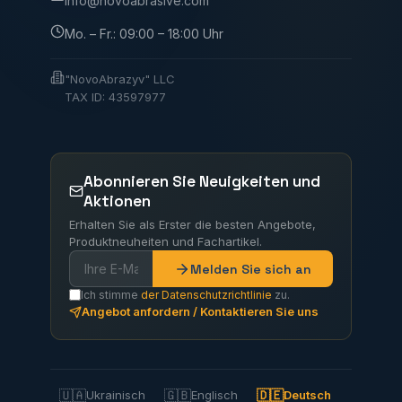
info@novoabrasive.com
Mo. – Fr.: 09:00 – 18:00 Uhr
"NovoAbrazyv" LLC
TAX ID: 43597977
Abonnieren Sie Neuigkeiten und
Aktionen
Erhalten Sie als Erster die besten Angebote,
Produktneuheiten und Fachartikel.
Melden Sie sich an
Ich stimme
der Datenschutzrichtlinie
zu.
Angebot anfordern / Kontaktieren Sie uns
🇺🇦
🇬🇧
🇩🇪
Ukrainisch
Englisch
Deutsch