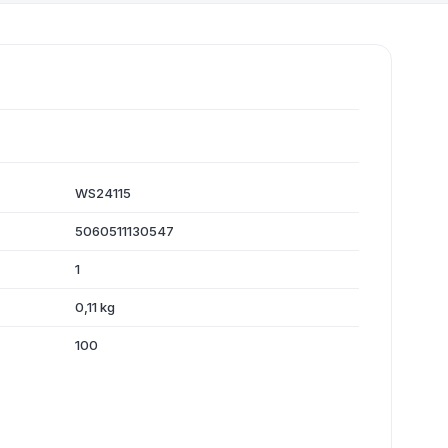
WS24115
5060511130547
1
0,11 kg
100