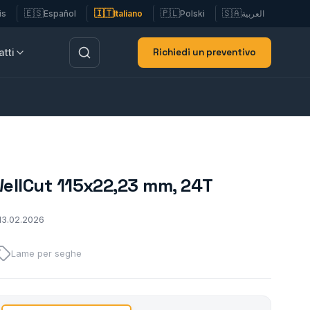
🇪🇸
🇮🇹
🇵🇱
🇸🇦
is
Español
Italiano
Polski
العربية
Richiedi un preventivo
tti
ellCut 115x22,23 mm, 24T
 13.02.2026
Lame per seghe