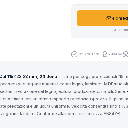
Richied
Ottieni u
ISO 9001:2015
EN847-1
ut 115x22,23 mm, 24 denti
— lame per sega professionali 115 m
per segare e tagliare materiali come legno, laminato, MDF/truci
 settori: lavorazione del legno, edilizia, produzione di mobili. Serie
o quotidiano con un ottimo rapporto prestazioni/prezzo. Il grano a
te prestazioni e un'usura uniforme. Velocità consentita fino a 13
ci angolari standard. Conforme alla norma di sicurezza EN847-1.