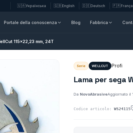
🇺🇦
🇬🇧
🇩🇪
🇫🇷
Українська
English
Deutsch
França
Portale della conoscenza
Blog
Fabbrica
Conta
ellCut 115x22,23 mm, 24T
Profi
Serie
WELLCUT
Lama per sega W
Da
NovoAbrasive
Aggiornato il
Codice articolo:
WS24115