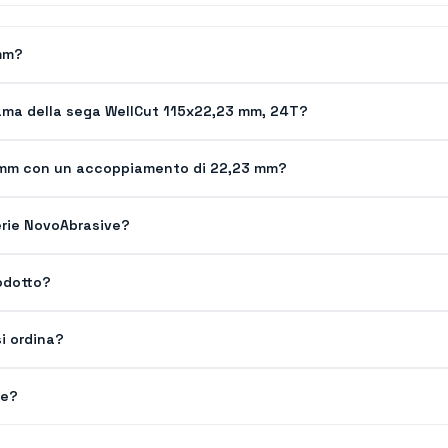
 mm?
 lama della sega WellCut 115x22,23 mm, 24T?
15 mm con un accoppiamento di 22,23 mm?
 serie NovoAbrasive?
odotto?
i ordina?
ve?