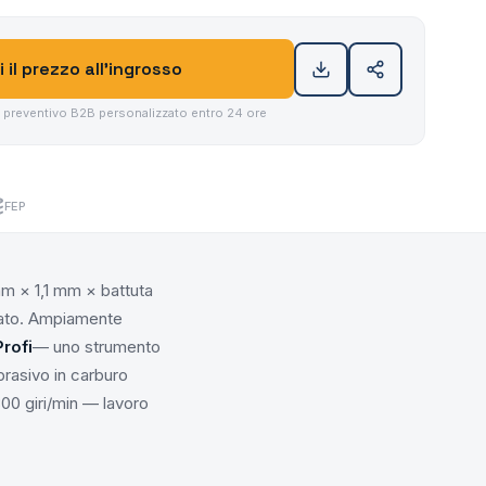
i il prezzo all'ingrosso
n preventivo B2B personalizzato entro 24 ore
FEP
m × 1,1 mm × battuta
olato. Ampiamente
Profi
— uno strumento
brasivo in carburo
300 giri/min — lavoro