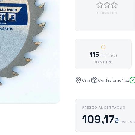
STANDARD
115
millimetri
DIAMETRO
Cina
Confezione: 1 pz
PREZZO AL DETTAGLIO
109,17
₴
IVA ES