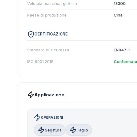
Velocità massima, giri/min
13300
Paese di produzione
Cina
CERTIFICAZIONE
Standard di sicurezza
EN847-1
ISO 9001:2015
Confermato
Applicazione
OPERAZIONI
Segatura
Taglio