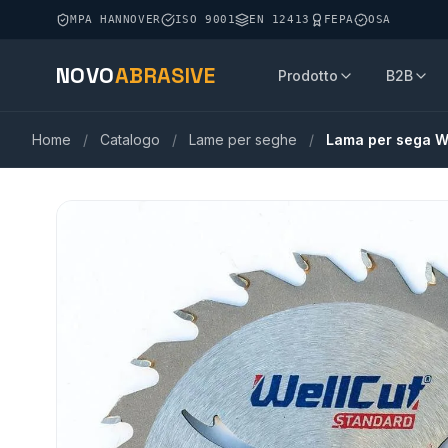
MPA HANNOVER
ISO 9001
EN 12413
FEPA
OSA
NOVO
ABRASIVE
Prodotto
B2B
Home
/
Catalogo
/
Lame per seghe
/
Lama per sega W