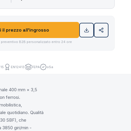
i il prezzo all'ingrosso
n preventivo B2B personalizzato entro 24 ore
15
EN12413
FEPA
oSa
onale 400 mm × 3,5
on ferrosi.
mobilistica,
ale quotidiano. Qualità
 A30 SBF), che
a 3850 giri/min -