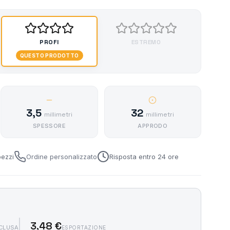
PROFI
ESTREMO
QUESTO PRODOTTO
3,5
32
millimetri
millimetri
SPESSORE
APPRODO
pezzi
Ordine personalizzato
Risposta entro 24 ore
3,48 €
SCLUSA
ESPORTAZIONE