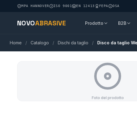
MPA HANNOVER
ISO 9001
EN 12413
FEPA
OSA
NOVO
ABRASIVE
Prodotto
B2B
Home
/
Catalogo
/
Dischi da taglio
/
Disco da taglio We
Foto del prodotto