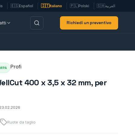
🇪🇸
🇮🇹
🇵🇱
🇸🇦
is
Español
Italiano
Polski
العربية
Richiedi un preventivo
tti
Profi
MPA
WellCut 400 x 3,5 x 32 mm, per
 23.02.2026
Ruote da taglio