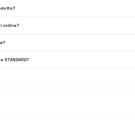
odotto?
i ordina?
ve?
FI e STANDARD?