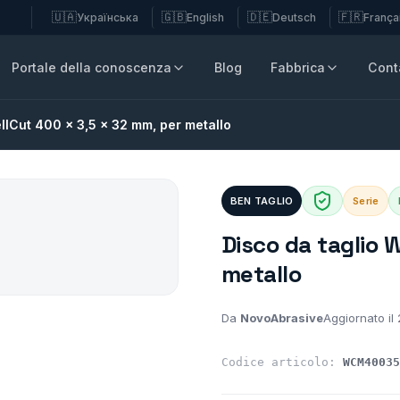
🇺🇦
🇬🇧
🇩🇪
🇫🇷
Українська
English
Deutsch
França
Portale della conoscenza
Blog
Fabbrica
Conta
llCut 400 x 3,5 x 32 mm, per metallo
BEN TAGLIO
Serie
Disco da taglio 
metallo
Da
NovoAbrasive
Aggiornato il
Codice articolo:
WCM40035