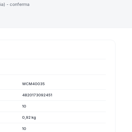
a) - conferma
WCM40035
4820173092451
10
0,92 kg
10