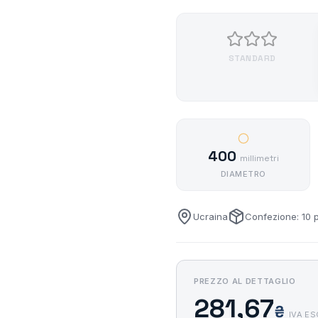
STANDARD
400
millimetri
DIAMETRO
Ucraina
Confezione: 10 
PREZZO AL DETTAGLIO
281,67
₴
IVA E