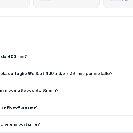
PDF
io da 400 mm?
mola da taglio WellCut 400 x 3,5 x 32 mm, per metallo?
00 mm con attacco da 32 mm?
 serie NovoAbrasive?
erché è importante?