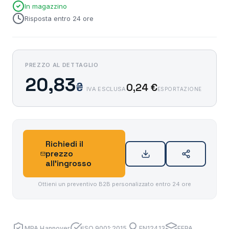
In magazzino
Risposta entro 24 ore
PREZZO AL DETTAGLIO
20,83
₴
0,24 €
IVA ESCLUSA
ESPORTAZIONE
Richiedi il
prezzo
all'ingrosso
Ottieni un preventivo B2B personalizzato entro 24 ore
MPA Hannover
ISO 9001:2015
EN12413
FEPA