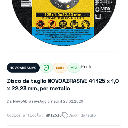
Profi
NOVOABRASIVO
Serie
MPA
Disco da taglio NOVOABRASIVE 41 125 x 1,0
x 22,23 mm, per metallo
Da
NovoAbrasive
Aggiornato il 23.02.2026
Dischi da taglio
Codice articolo:
WM12510