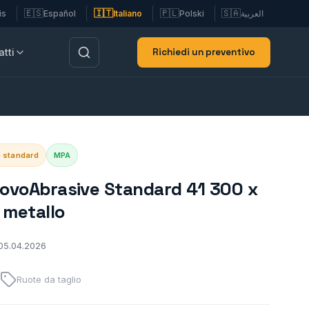
🇪🇸
🇮🇹
🇵🇱
🇸🇦
is
Español
Italiano
Polski
العربية
Richiedi un preventivo
tti
e standard
MPA
NovoAbrasive Standard 41 300 x
 metallo
 05.04.2026
Ruote da taglio