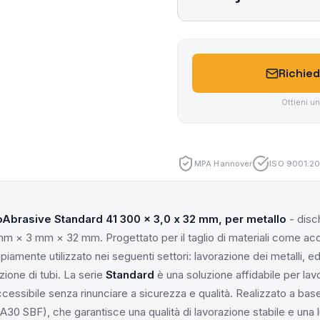
Richied
Ottieni u
MPA Hannover
ISO 9001:20
oAbrasive Standard 41 300 x 3,0 x 32 mm, per metallo
- disch
m × 3 mm × 32 mm. Progettato per il taglio di materiali come accia
piamente utilizzato nei seguenti settori: lavorazione dei metalli, edil
zione di tubi. La serie
Standard
è una soluzione affidabile per lav
cessibile senza rinunciare a sicurezza e qualità. Realizzato a base
a A30 SBF), che garantisce una qualità di lavorazione stabile e una 