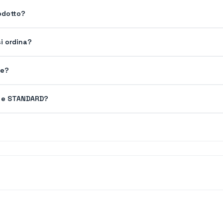
odotto?
i ordina?
ve?
FI e STANDARD?