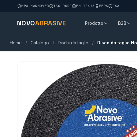
MPA HANNOVER
ISO 9001
EN 12413
FEPA
OSA
NOVO
ABRASIVE
Prodotto
B2B
Home
/
Catalogo
/
Dischi da taglio
/
Disco da taglio N