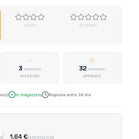
PROFI
ESTREMO
3
32
millimetri
millimetri
SPESSORE
APPRODO
pezzi
In magazzino
Risposta entro 24 ore
1,64 €
SA
ESPORTAZIONE