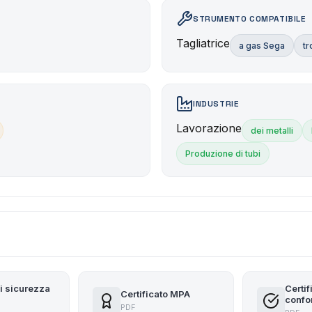
STRUMENTO COMPATIBILE
Tagliatrice
a gas Sega
tr
INDUSTRIE
Lavorazione
dei metalli
Produzione di tubi
i sicurezza
Certif
Certificato MPA
confo
PDF