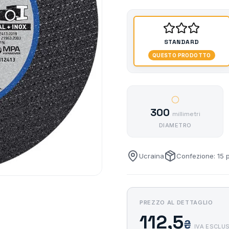
STANDARD
QUESTO PRODOTTO
300
millimetri
DIAMETRO
Ucraina
Confezione: 15 
PREZZO AL DETTAGLIO
112,5
₴
IVA ESCLU