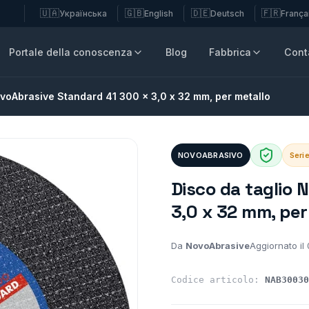
🇺🇦
🇬🇧
🇩🇪
🇫🇷
Українська
English
Deutsch
França
Portale della conoscenza
Blog
Fabbrica
Conta
ovoAbrasive Standard 41 300 x 3,0 x 32 mm, per metallo
NOVOABRASIVO
Seri
Disco da taglio 
3,0 x 32 mm, per
Da
NovoAbrasive
Aggiornato il
Codice articolo:
NAB30030