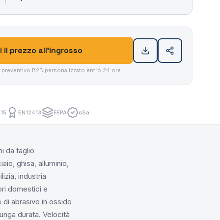
i il prezzo all'ingrosso
n preventivo B2B personalizzato entro 24 ore
15
EN12413
FEPA
oSa
i da taglio
io, ghisa, alluminio,
izia, industria
ori domestici e
 di abrasivo in ossido
lunga durata. Velocità