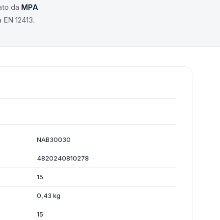
cato da
MPA
 EN 12413.
NAB30030
4820240810278
15
0,43 kg
15