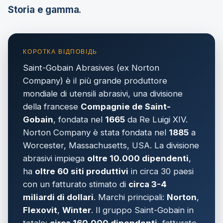
Storia e gamma
.
Saint-Gobain Abrasives (ex Norton
Company) è il più grande produttore
mondiale di utensili abrasivi, una divisione
della francese
Compagnie de Saint-
Gobain
, fondata nel
1665
da Re Luigi XIV.
Norton Company è stata fondata nel
1885
a
Worcester, Massachusetts, USA. La divisione
abrasivi impiega
oltre 10.000 dipendenti
,
ha
oltre 60 siti produttivi
in circa 30 paesi
con un fatturato stimato di
circa 3-4
miliardi di dollari
. Marchi principali:
Norton
,
Flexovit
,
Winter
. Il gruppo Saint-Gobain in
totale:
circa 160.000 dipendenti
, fatturato