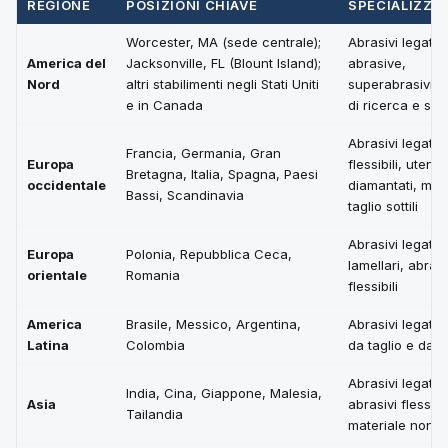
REGIONE
POSIZIONI CHIAVE
SPECIALIZZA
Worcester, MA (sede centrale);
Abrasivi legati,
America del
Jacksonville, FL (Blount Island);
abrasive,
Nord
altri stabilimenti negli Stati Uniti
superabrasivi, 
e in Canada
di ricerca e svi
Abrasivi legati e
Francia, Germania, Gran
Europa
flessibili, utensil
Bretagna, Italia, Spagna, Paesi
occidentale
diamantati, mol
Bassi, Scandinavia
taglio sottili
Abrasivi legati, 
Europa
Polonia, Repubblica Ceca,
lamellari, abrasi
orientale
Romania
flessibili
America
Brasile, Messico, Argentina,
Abrasivi legati,
Latina
Colombia
da taglio e da re
Abrasivi legati,
India, Cina, Giappone, Malesia,
Asia
abrasivi flessibil
Tailandia
materiale non t