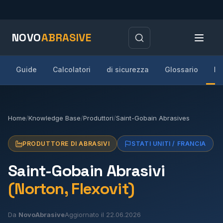
NOVO
ABRASIVE
Guide
Calcolatori
di sicurezza
Glossario
Pr
Home
/
Knowledge Base
/
Produttori
/
Saint-Gobain Abrasives
PRODUTTORE DI ABRASIVI
STATI UNITI / FRANCIA
Saint-Gobain Abrasivi
(Norton, Flexovit)
Da
NovoAbrasive
Aggiornato il 22.06.2026