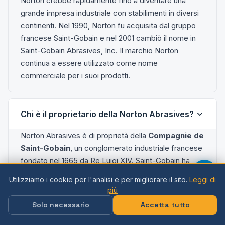
Norton crebbe rapidamente fino a diventare una
grande impresa industriale con stabilimenti in diversi
continenti. Nel 1990, Norton fu acquisita dal gruppo
francese Saint-Gobain e nel 2001 cambiò il nome in
Saint-Gobain Abrasives, Inc. Il marchio Norton
continua a essere utilizzato come nome
commerciale per i suoi prodotti.
Chi è il proprietario della Norton Abrasives?
Norton Abrasives è di proprietà della
Compagnie de
Saint-Gobain
, un conglomerato industriale francese
fondato nel 1665 da Re Luigi XIV. Saint-Gobain ha
acquisito Norton Company nel
1990 per circa 1,9
Utilizziamo i cookie per l'analisi e per migliorare il sito.
Leggi di
miliardi di dollari
. Oggi, Saint-Gobain è una società
più
per azioni (Euronext Paris: SGO) con un fatturato di
Solo necessario
Accetta tutto
circa 47 miliardi di dollari e circa 160.000 dipendenti
in tutto il mondo. Norton è il marchio di punta della