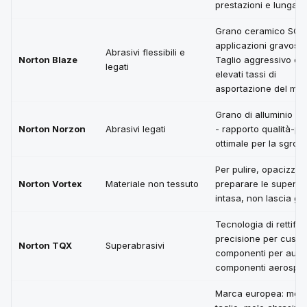
prestazioni e lunga d
Grano ceramico SG 
applicazioni gravose.
Abrasivi flessibili e
Norton Blaze
Taglio aggressivo co
legati
elevati tassi di
asportazione del meta
Grano di alluminio zi
Norton Norzon
Abrasivi legati
- rapporto qualità-pr
ottimale per la sgros
Per pulire, opacizzar
Norton Vortex
Materiale non tessuto
preparare le superfic
intasa, non lascia graf
Tecnologia di rettific
precisione per cuscin
Norton TQX
Superabrasivi
componenti per auto
componenti aerospazi
Marca europea: mole