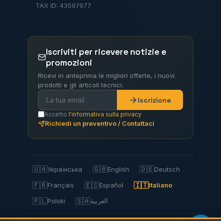
TAX ID: 43597977
Iscriviti per ricevere notizie e
promozioni
Ricevi in anteprima le migliori offerte, i nuovi
prodotti e gli articoli tecnici.
Iscrizione
Accetto
l'informativa sulla privacy
Richiedi un preventivo / Contattaci
🇺🇦
🇬🇧
🇩🇪
Українська
English
Deutsch
🇫🇷
🇪🇸
🇮🇹
Français
Español
Italiano
🇵🇱
🇸🇦
Polski
العربية