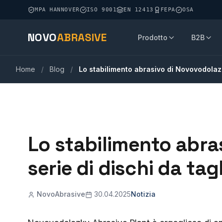
MPA HANNOVER
ISO 9001
EN 12413
FEPA
OSA
NOVO
ABRASIVE
Prodotto
B2B
Home
/
Blog
/
Lo stabilimento abrasivo di Novovodolazky
Lo stabilimento abra
serie di dischi da tag
NovoAbrasive
30.04.2025
Notizia