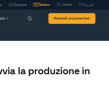
🇪🇸
🇮🇹
🇵🇱
🇸🇦
is
Español
Italiano
Polski
العربية
Richiedi un preventivo
tti
via la produzione in