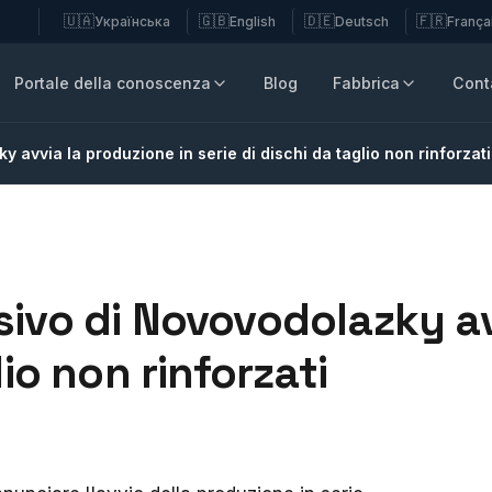
🇺🇦
🇬🇧
🇩🇪
🇫🇷
Українська
English
Deutsch
França
Portale della conoscenza
Blog
Fabbrica
Conta
 avvia la produzione in serie di dischi da taglio non rinforzati
sivo di Novovodolazky av
lio non rinforzati