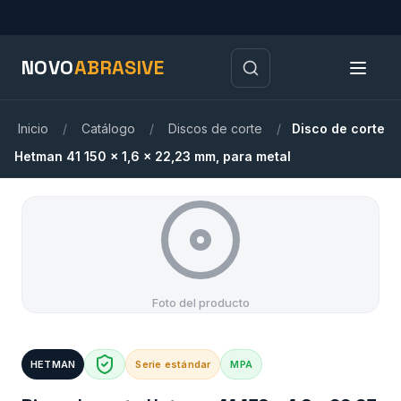
NOVO
ABRASIVE
Inicio
/
Catálogo
/
Discos de corte
/
Disco de corte
Hetman 41 150 x 1,6 x 22,23 mm, para metal
Foto del producto
HETMAN
Serie estándar
MPA