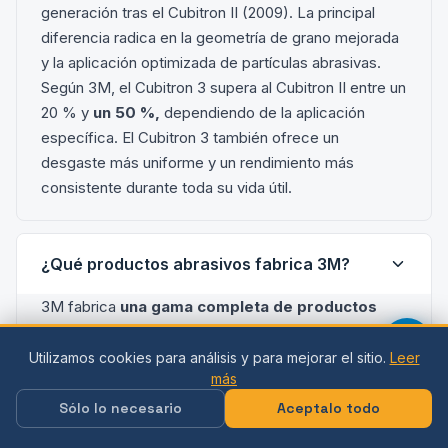
generación tras el Cubitron II (2009). La principal
diferencia radica en la geometría de grano mejorada
y la aplicación optimizada de partículas abrasivas.
Según 3M, el Cubitron 3 supera al Cubitron II entre un
20 % y
un 50 %,
dependiendo de la aplicación
específica. El Cubitron 3 también ofrece un
desgaste más uniforme y un rendimiento más
consistente durante toda su vida útil.
¿Qué productos abrasivos fabrica 3M?
3M fabrica
una gama completa de productos
abrasivos
: discos de corte y desbaste, discos de
láminas, discos de fibra, bandas y láminas abrasivas,
Utilizamos cookies para análisis y para mejorar el sitio.
Leer
más
abrasivo no tejido Scotch-Brite, materiales de pulido,
herramientas de diamante y sistemas de desbaste
Sólo lo necesario
Aceptalo todo
sin polvo 3M Xtract. Entre las líneas principales se