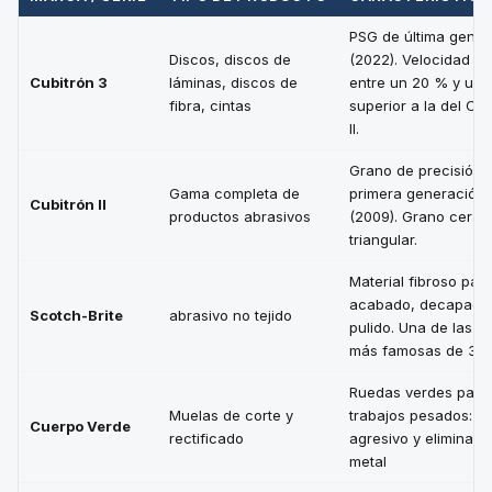
PSG de última gener
Discos, discos de
(2022). Velocidad de
Cubitrón 3
láminas, discos de
entre un 20 % y un
fibra, cintas
superior a la del Cub
II.
Grano de precisión 
Gama completa de
primera generación
Cubitrón II
productos abrasivos
(2009). Grano cerám
triangular.
Material fibroso par
acabado, decapado
Scotch-Brite
abrasivo no tejido
pulido. Una de las 
más famosas de 3M.
Ruedas verdes para
Muelas de corte y
trabajos pesados: co
Cuerpo Verde
rectificado
agresivo y eliminaci
metal