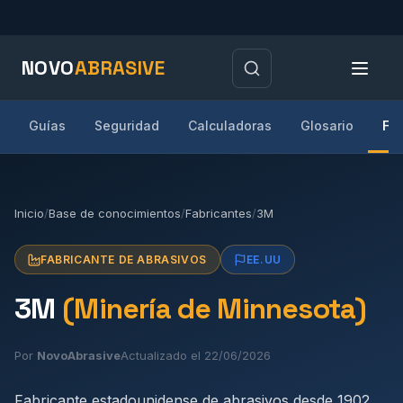
NOVO
ABRASIVE
Guías
Seguridad
Calculadoras
Glosario
Fa
Inicio
/
Base de conocimientos
/
Fabricantes
/
3M
FABRICANTE DE ABRASIVOS
EE.UU
3M
(Minería de Minnesota)
Por
NovoAbrasive
Actualizado el 22/06/2026
Fabricante estadounidense de abrasivos desde 1902.