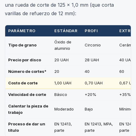
una rueda de corte
de 125 x 1,0 mm
(que corta
varillas de refuerzo de 12 mm):
PARÁMETRO
ESTÁNDAR
PROFI
EXTRE
Óxido de
Tipo de grano
Circonio
Cerámic
aluminio
Precio por disco
20 UAH
28 UAH
40 UAH
Número de cortes*
20
40
60
Costo de corte
1,00 UAH
0,70 UAH
0,67 UA
Velocidad de corte
Básico
+20%
+35%
Calentar la pieza de
Moderado
Bajo
Mínimo
trabajo
Proceso de dar un
EN 12413,
EN 12413, MPA,
EN 12413
título
parte
parte
parte