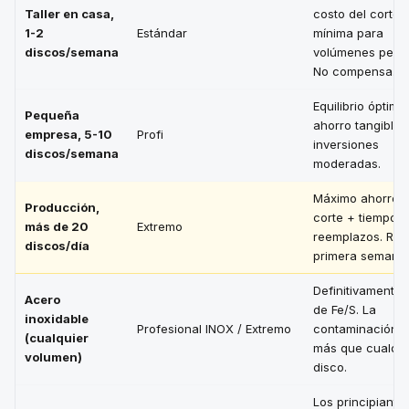
Taller en casa,
costo del corte 
1-2
Estándar
mínima para
discos/semana
volúmenes pequ
No compensa.
Equilibrio óptimo:
Pequeña
ahorro tangible 
empresa, 5-10
Profi
inversiones
discos/semana
moderadas.
Máximo ahorro 
Producción,
corte + tiempo +
más de 20
Extremo
reemplazos. ROI 
discos/día
primera semana.
Definitivamente l
Acero
de Fe/S. La
inoxidable
Profesional INOX / Extremo
contaminación c
(cualquier
más que cualqui
volumen)
disco.
Los principiante