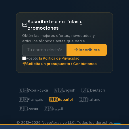
Suscríbete a noticias y
promociones
Obtén las mejores ofertas, novedades y
artículos técnicos antes que nadie.
Inscribirse
Acepto
la Política de Privacidad.
Solicita un presupuesto / Contáctanos
🇺🇦
🇬🇧
🇩🇪
Українська
English
Deutsch
🇫🇷
🇪🇸
🇮🇹
Français
Español
Italiano
🇵🇱
🇸🇦
Polski
العربية
© 2012–2026 NovoAbrasive LLC. Todos los derechos
reservados.