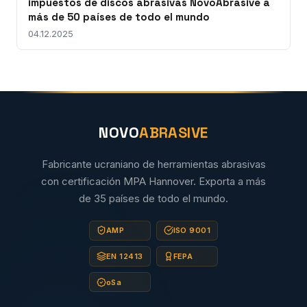
impuestos de discos abrasivas NovoAbrasive a
más de 50 países de todo el mundo
04.12.2025
NOVO
ABRASIVE
Fabricante ucraniano de herramientas abrasivas
con certificación MPA Hannover. Exporta a más
de 35 países de todo el mundo.
AMP
ISO 9001
EN 12413
FEPA
oSa