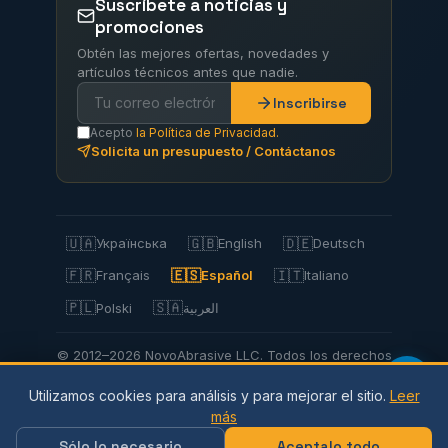
Suscríbete a noticias y
promociones
Obtén las mejores ofertas, novedades y
artículos técnicos antes que nadie.
Inscribirse
Acepto
la Política de Privacidad.
Solicita un presupuesto / Contáctanos
🇺🇦
🇬🇧
🇩🇪
Українська
English
Deutsch
🇫🇷
🇪🇸
🇮🇹
Français
Español
Italiano
🇵🇱
🇸🇦
Polski
العربية
© 2012–2026 NovoAbrasive LLC. Todos los derechos
reservados.
Utilizamos cookies para análisis y para mejorar el sitio.
Leer
Política de privacidad |
Política
de cookies |
más
Condiciones de uso
| Envíos y pagos |
Devoluciones
| Mapa del sitio
Sólo lo necesario
Aceptalo todo