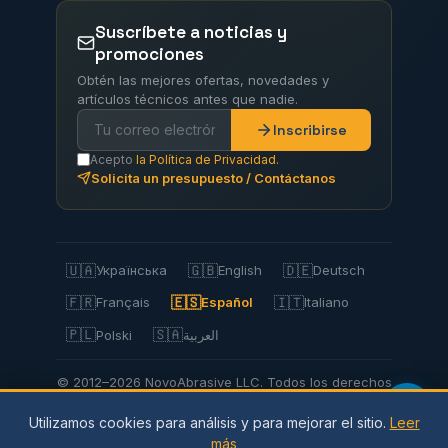
Suscríbete a noticias y
promociones
Obtén las mejores ofertas, novedades y
artículos técnicos antes que nadie.
Inscribirse
Acepto
la Política de Privacidad.
Solicita un presupuesto / Contáctanos
🇺🇦
🇬🇧
🇩🇪
Українська
English
Deutsch
🇫🇷
🇪🇸
🇮🇹
Français
Español
Italiano
🇵🇱
🇸🇦
Polski
العربية
© 2012–2026 NovoAbrasive LLC. Todos los derechos
reservados.
Utilizamos cookies para análisis y para mejorar el sitio.
Leer
Política de privacidad |
Política
de cookies |
más
Condiciones de uso
| Envíos y pagos |
Devoluciones