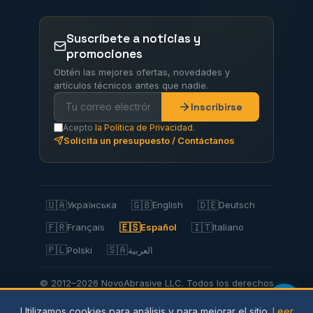
Suscríbete a noticias y
promociones
Obtén las mejores ofertas, novedades y
artículos técnicos antes que nadie.
Inscribirse
Acepto
la Política de Privacidad.
Solicita un presupuesto / Contáctanos
🇺🇦
🇬🇧
🇩🇪
Українська
English
Deutsch
🇫🇷
🇪🇸
🇮🇹
Français
Español
Italiano
🇵🇱
🇸🇦
Polski
العربية
© 2012–2026 NovoAbrasive LLC. Todos los derechos
reservados.
Utilizamos cookies para análisis y para mejorar el sitio.
Leer
Política de privacidad |
Política
de cookies |