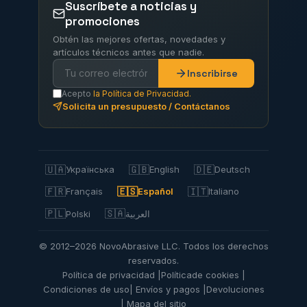
Suscríbete a noticias y
promociones
Obtén las mejores ofertas, novedades y
artículos técnicos antes que nadie.
Inscribirse
Acepto
la Política de Privacidad.
Solicita un presupuesto / Contáctanos
🇺🇦
🇬🇧
🇩🇪
Українська
English
Deutsch
🇫🇷
🇪🇸
🇮🇹
Français
Español
Italiano
🇵🇱
🇸🇦
Polski
العربية
© 2012–2026 NovoAbrasive LLC. Todos los derechos
reservados.
Política de privacidad |
Política
de cookies |
Condiciones de uso
| Envíos y pagos |
Devoluciones
| Mapa del sitio