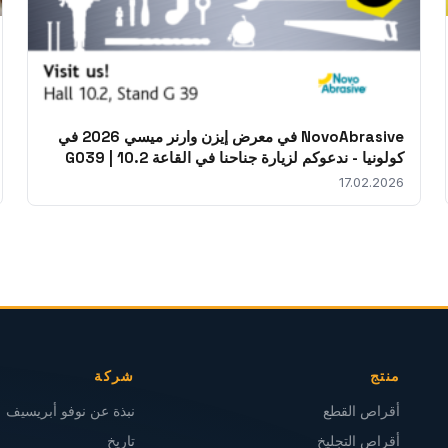
NovoAbrasive في معرض إيزن وارنر ميسي 2026 في
كولونيا - ندعوكم لزيارة جناحنا في القاعة 10.2 | G039
17.02.2026
منتج
شركة
أقراص القطع
نبذة عن نوفو أبريسيف
أقراص التجليخ
تاريخ