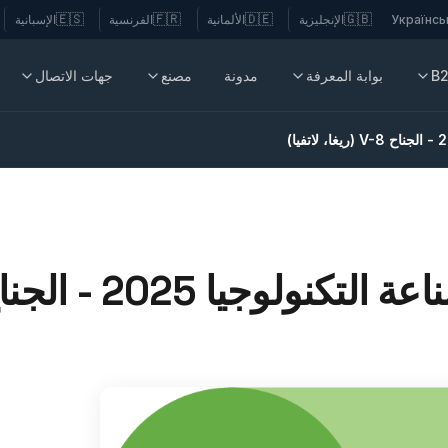
🇪🇸
🇫🇷
🇩🇪
🇬🇧
Українсь
الإنجليزية
الألمانية
الفرنسية
الإسبانية
B
بوابة المعرفة
مدونة
مصنع
جهات الاتصال
- الجناح V-8 (ريغا، لاتفيا)