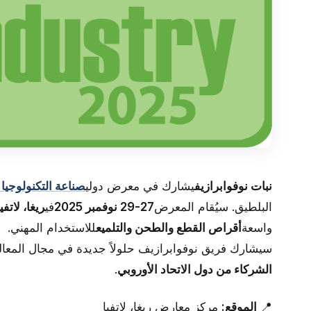
نبات نوفوابرازيف
يشارك في معرض دولي
صناعة التكنولوجيا 2025
البلطيق. سيُقام المعرض
27-29 نوفمبر 2025
في
ريغا، لاتفيا
واسعة
أقراص القطع والطحن والتلميع
للاستخدام المهني.
سيشارك فريق نوفوابرازيف حلولاً جديدة في مجال المعا
الشركاء من دول الاتحاد الأوروبي
.
📍
الموقع:
مركز معارض ريغا، لاتفيا