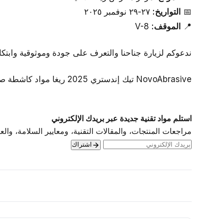
📅
التواريخ:
٢٧-٢٩ نوفمبر ٢٠٢٥
📍
الموقف:
V-8
ندعوكم لزيارة جناحنا والتعرف على جودة وموثوقية وابتك
NovoAbrasive تيك إندستري 2025 ريغا مواد كاشطة صنع في أوكرانيا صناعة معرض
استلم مواد تقنية جديدة عبر بريدك الإلكتروني
مراجعات المنتجات، والمقالات التقنية، ومعايير السلامة، وا
اشتراك