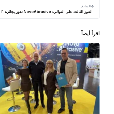
السابق
: الفوز الثالث على التوالي: NovoAbrasive تفوز بجائزة "الشعب الأوكراني 2025"
اقرأ أيضاً