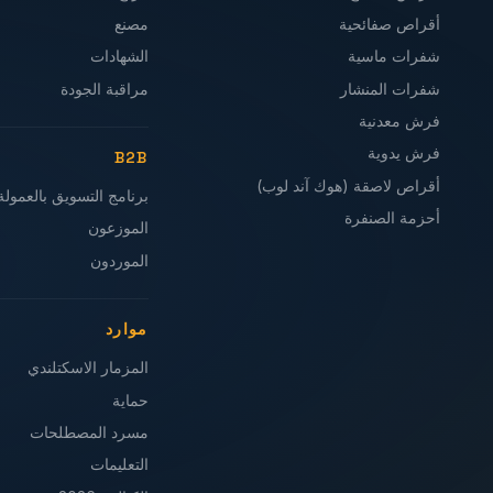
أقراص صفائحية
مصنع
شفرات ماسية
الشهادات
شفرات المنشار
مراقبة الجودة
فرش معدنية
فرش يدوية
B2B
أقراص لاصقة (هوك آند لوب)
برنامج التسويق بالعمولة
أحزمة الصنفرة
الموزعون
الموردون
موارد
المزمار الاسكتلندي
حماية
مسرد المصطلحات
التعليمات