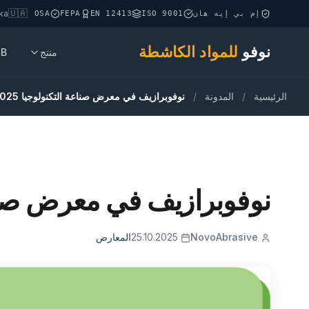
🇺🇦
ка
إم بي إيه هان
ISO 9001
EN 12413
FEPA
OSA
نوفو
للمواد الكاشطة
منتج
2B
الرئيسية
/
المدونة
/
نوفوبرازيف في معرض صناعة التكنولوجيا 2025 - الجناح V-8 (ريغا، لاتفيا)
نوفوبرازيف في معرض صناعة التكنولوجيا 2025 
NovoAbrasive
25.10.2025
المعارض