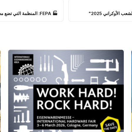
🏭 FEPA: المنظمة التي تضع معايير صناعة المواد الكاشطة منذ 70 عامًا